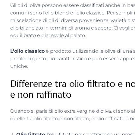
Gli oli di oliva possono essere classificati anche in 
comuni sono l’olio blend e l’olio classico. Per semplific
miscelazione di oli di diversa provenienza, varietà o st
olio bilanciato in termini di aroma e sapore. Ci voglio
equilibrato e piacevole al palato.
L’olio classico
è prodotto utilizzando le olive di una s
profilo di gusto più caratteristico e può essere appre
uniche.
Differenze tra olio filtrato e no
e non raffinato
Quando si parla di olio extra vergine d’oliva, ci sono 
quelle tra olio filtrato e non filtrato, e olio raffinato e n
Olio filtrato
: l’olio filtrato passa attraverso un pr