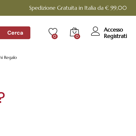
Spedizione Gratuita in Italia da € 99,00
Accesso
Cerca
Registrati
0
0
hi Regalo
?