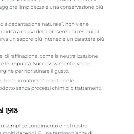
maggiore limpidezza e una conservazione più
“olio a decantazione naturale”, non viene
rbidità a causa della presenza di residui di
serva un sapore più intenso e un carattere più
essi di raffinazione, come la neutralizzazione
i e le impurità. Successivamente, viene
gine per ripristinare il gusto.
 anche “olio naturale” mantiene le
 prodotto senza processi chimici o trattamenti
l 1918
un semplice condimento e nel nostro
 da molti decenni. È una testimonianza di