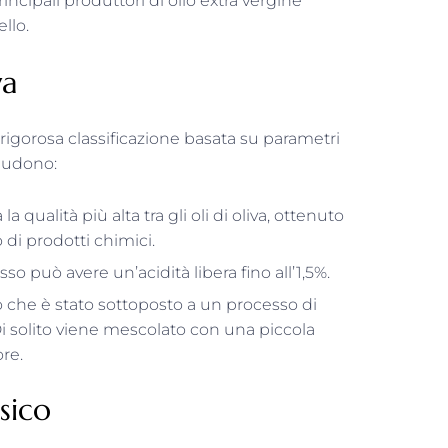
incipali produttori di olio extra vergine
ello.
va
a rigorosa classificazione basata su parametri
cludono:
qualità più alta tra gli oli di oliva, ottenuto
o di prodotti chimici.
sso può avere un’acidità libera fino all’1,5%.
 che è stato sottoposto a un processo di
 Di solito viene mescolato con una piccola
ore.
sico