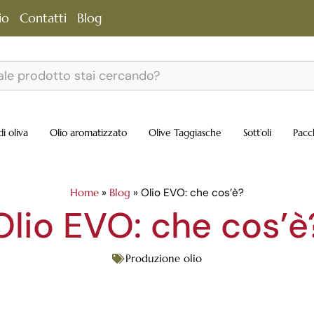
io
Contatti
Blog
di oliva
Olio aromatizzato
Olive Taggiasche
Sott’oli
Pacc
Home
»
Blog
»
Olio EVO: che cos’è?
Olio EVO: che cos’è
Produzione olio