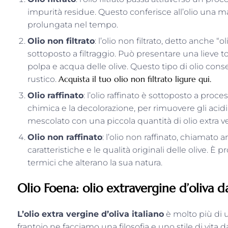
impurità residue. Questo conferisce all’olio una 
prolungata nel tempo.
Olio non filtrato
: l’olio non filtrato, detto anche 
sottoposto a filtraggio. Può presentare una lieve to
polpa e acqua delle olive. Questo tipo di olio con
Acquista il tuo olio non filtrato ligure qui.
rustico.
Olio raffinato
: l’olio raffinato è sottoposto a proc
chimica e la decolorazione, per rimuovere gli acid
mescolato con una piccola quantità di olio extra ver
Olio non raffinato
: l’olio non raffinato, chiamato
caratteristiche e le qualità originali delle olive. È
termici che alterano la sua natura.
Olio
Foena
: olio extravergine d’oliva da
L’olio extra vergine d’oliva italiano
è molto più di 
frantoio ne facciamo una filosofia e uno stile di vita