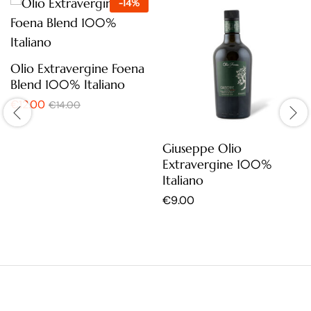
-
14
%
Olio Extravergine Foena
Blend 100% Italiano
€
12.00
€
14.00
Giuseppe Olio
Extravergine 100%
Italiano
€
9.00