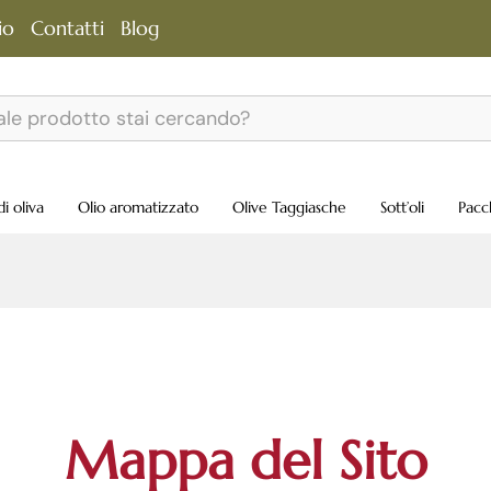
io
Contatti
Blog
di oliva
Olio aromatizzato
Olive Taggiasche
Sott’oli
Pacc
Mappa del Sito