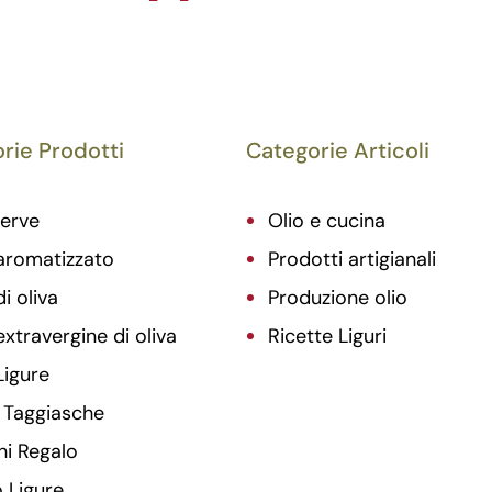
rie Prodotti
Categorie Articoli
erve
Olio e cucina
aromatizzato
Prodotti artigianali
di oliva
Produzione olio
extravergine di oliva
Ricette Liguri
Ligure
 Taggiasche
hi Regalo
 Ligure