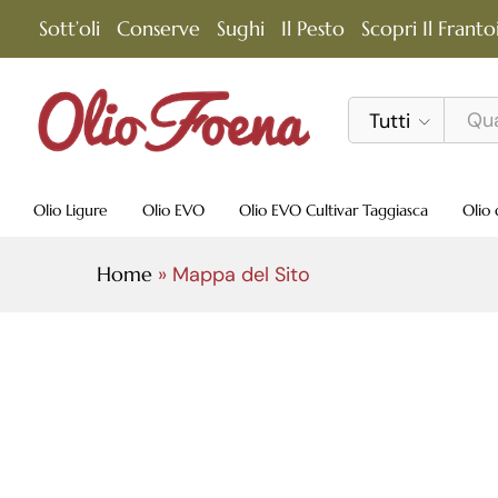
Sott’oli
Conserve
Sughi
Il Pesto
Scopri Il Franto
Tutti
Olio Ligure
Olio EVO
Olio EVO Cultivar Taggiasca
Olio 
Home
»
Mappa del Sito