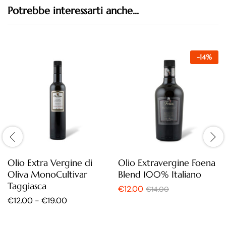
Potrebbe interessarti anche...
-
14
%
Olio Extra Vergine di
Olio Extravergine Foena
Oliva MonoCultivar
Blend 100% Italiano
Taggiasca
€
12.00
€
14.00
€
12.00
-
€
19.00