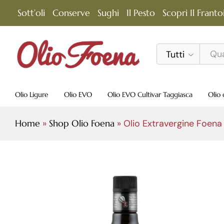
Olio Extravergine Foena Blend 100% I
Sott’oli
Conserve
Sughi
Il Pesto
Scopri Il Franto
Descrizione
Caratteristiche Tecniche
V
Tutti
Olio Ligure
Olio EVO
Olio EVO Cultivar Taggiasca
Olio 
Home
»
Shop Olio Foena
»
Olio Extravergine Foena