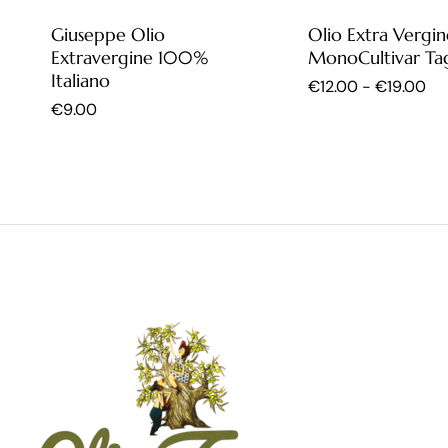
Giuseppe Olio
Olio Extra Vergin
Extravergine 100%
MonoCultivar Ta
Italiano
€
12.00
-
€
19.00
€
9.00