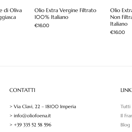
e di Oliva
Olio Extra Vergine Filtrato
Olio Extr
ggiasca
100% Italiano
Non Filt
Italiano
€
16.00
€
16.00
CONTATTI
LINK
> Via Clavi, 22 – 18100 Imperia
Tutti
> info@oliofoena.it
Il Fr
> +39 335 52 58 596
Blog