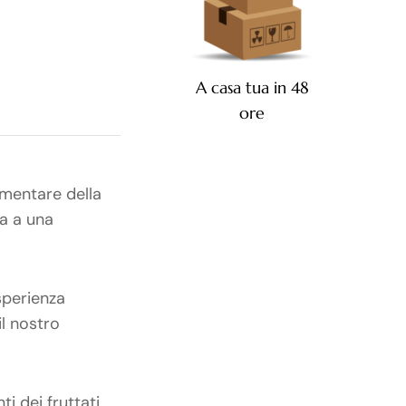
A casa tua in 48
ore
imentare della
ta a una
esperienza
il nostro
i dei fruttati