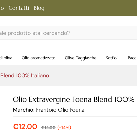
taliano
io
Contatti
Blog
alori Nutrizionali
di oliva
Olio aromatizzato
Olive Taggiasche
Sott’oli
Pacc
 Blend 100% Italiano
Olio Extravergine Foena Blend 100% I
Marchio:
Frantoio Olio Foena
€
12.00
€
14.00
(-14%)