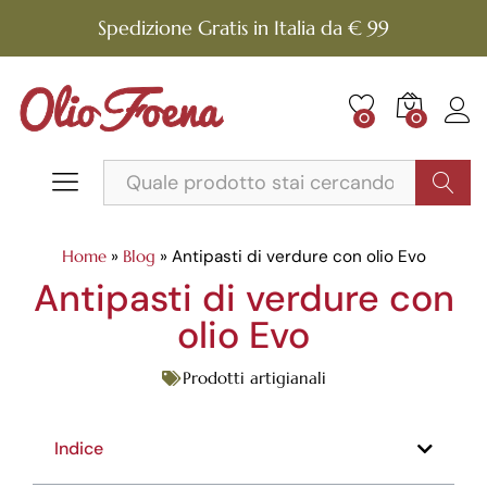
Spedizione Gratis in Italia da € 99
0
0
Cerca
Home
»
Blog
»
Antipasti di verdure con olio Evo
Antipasti di verdure con
olio Evo
Prodotti artigianali
Indice