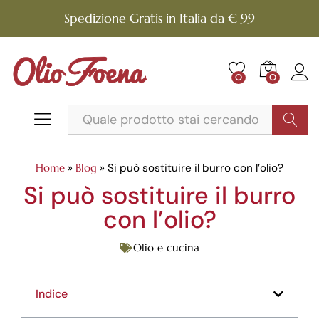
Spedizione Gratis in Italia da € 99
0
0
Cerca
Home
»
Blog
»
Si può sostituire il burro con l’olio?
Si può sostituire il burro
con l’olio?
Olio e cucina
Indice