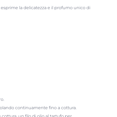
 esprime la delicatezza e il profumo unico di
ro.
lando continuamente fino a cottura.
ttura, un filo di olio al tartufo per