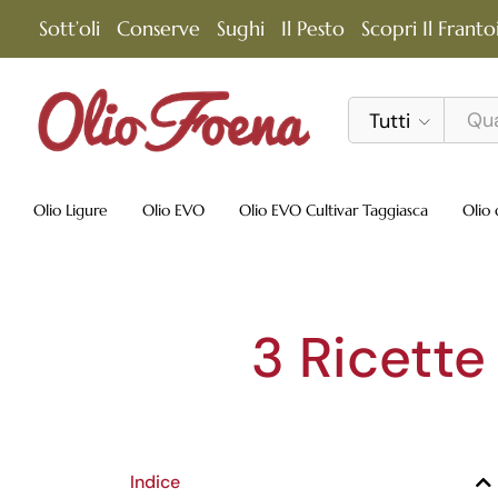
Sott’oli
Conserve
Sughi
Il Pesto
Scopri Il Franto
Tutti
Olio Ligure
Olio EVO
Olio EVO Cultivar Taggiasca
Olio 
3 Ricette
Indice