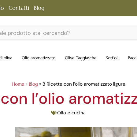
io
Contatti
Blog
di oliva
Olio aromatizzato
Olive Taggiasche
Sott’oli
Pacc
Home
»
Blog
»
3 Ricette con l’olio aromatizzato ligure
 con l’olio aromatizz
Olio e cucina