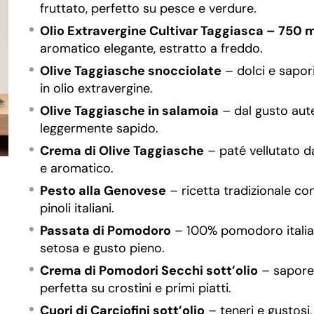
fruttato, perfetto su pesce e verdure.
Olio Extravergine Cultivar Taggiasca – 750 m
aromatico elegante, estratto a freddo.
Olive Taggiasche snocciolate
– dolci e sapor
in olio extravergine.
Olive Taggiasche in salamoia
– dal gusto aut
leggermente sapido.
Crema di Olive Taggiasche
– paté vellutato d
e aromatico.
Pesto alla Genovese
– ricetta tradizionale co
pinoli italiani.
Passata di Pomodoro
– 100% pomodoro italia
setosa e gusto pieno.
Crema di Pomodori Secchi sott’olio
– sapore 
perfetta su crostini e primi piatti.
Cuori di Carciofini sott’olio
– teneri e gustosi,