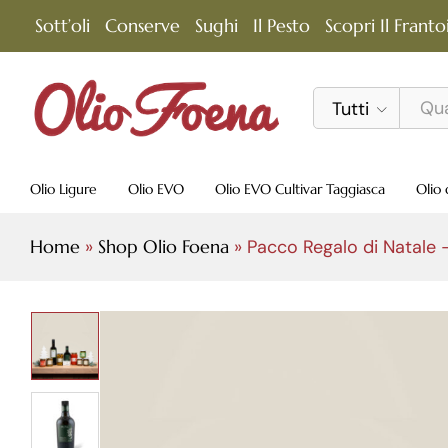
Sott’oli
Conserve
Sughi
Il Pesto
Scopri Il Franto
Pacco Regalo di Natale - Eccellenza li
Tutti
Descrizione
Olio Ligure
Olio EVO
Olio EVO Cultivar Taggiasca
Olio 
Home
»
Shop Olio Foena
»
Pacco Regalo di Natale –