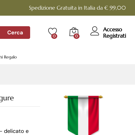
€
85.00
Aggiungi al carrello
Spedizione Gratuita in Italia da € 99,00
Accesso
Cerca
Registrati
0
0
hi Regalo
igure
 delicato e