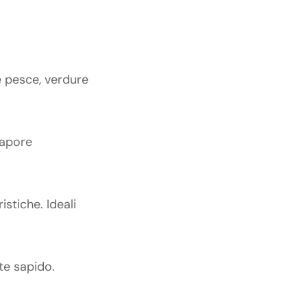
e pesce, verdure
sapore
stiche. Ideali
te sapido.