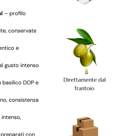
l
– profilo
ite, conservate
entico e
al gusto intenso
Direttamente dal
n basilico DOP e
frantoio
no, consistenza
intenso,
 preparati con