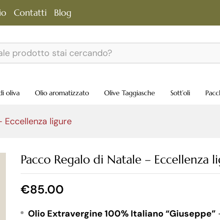
io
Contatti
Blog
gure
di oliva
Olio aromatizzato
Olive Taggiasche
Sott’oli
Pacc
 Eccellenza ligure
Pacco Regalo di Natale – Eccellenza l
€
85.00
Olio Extravergine 100% Italiano “Giuseppe”
–