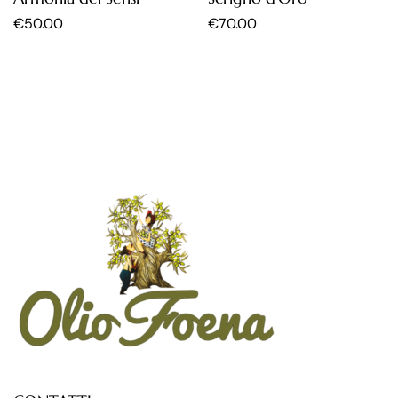
€
50.00
€
70.00