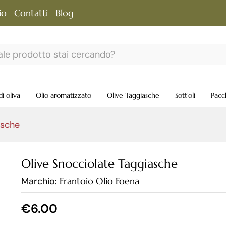
io
Contatti
Blog
nali
di oliva
Olio aromatizzato
Olive Taggiasche
Sott’oli
Pacc
asche
Olive Snocciolate Taggiasche
Marchio:
Frantoio Olio Foena
€
6.00