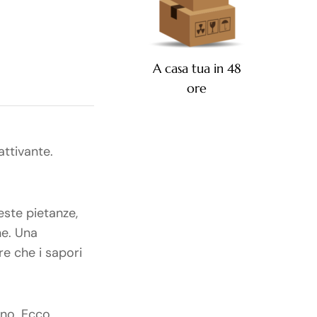
A casa tua in 48
ore
ttivante.
ueste pietanze,
he. Una
re che i sapori
rno. Ecco