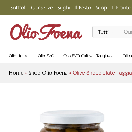
Olive Snocciolate Taggiasche
Sott’oli
Conserve
Sughi
Il Pesto
Scopri Il Franto
Descrizione
Ingredienti
Valori Nutrizio
Tutti
Olio Ligure
Olio EVO
Olio EVO Cultivar Taggiasca
Olio 
Home
»
Shop Olio Foena
»
Olive Snocciolate Taggi