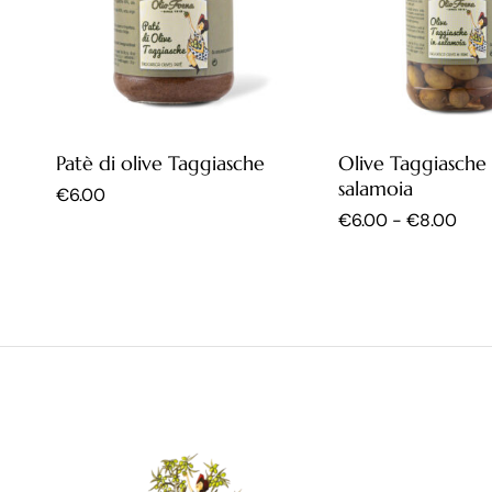
Patè di olive Taggiasche
Olive Taggiasche 
salamoia
€
6.00
€
6.00
-
€
8.00