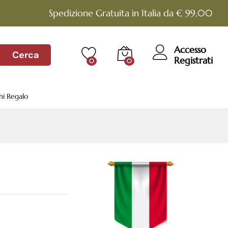
€
6.00
Aggiungi al carrello
Spedizione Gratuita in Italia da € 99,00
Accesso
Cerca
Registrati
0
0
hi Regalo