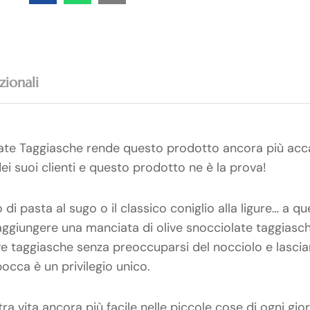
zionali
late Taggiasche rende questo prodotto ancora più acca
i suoi clienti e questo prodotto ne è la prova!
 di pasta al sugo o il classico coniglio alla ligure… a q
aggiungere una manciata di olive snocciolate taggiasc
ve taggiasche senza preoccuparsi del nocciolo e lascia
occa è un privilegio unico.
a vita ancora più facile nelle piccole cose di ogni gio