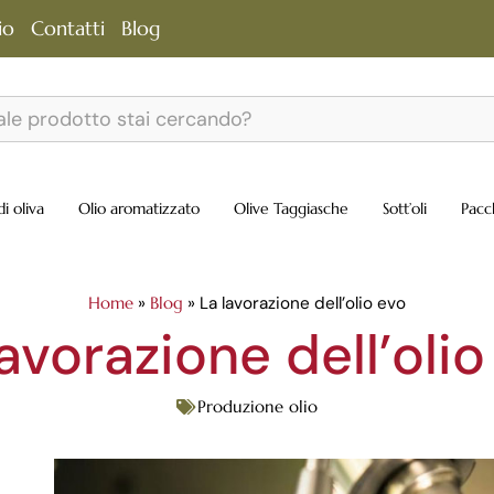
io
Contatti
Blog
di oliva
Olio aromatizzato
Olive Taggiasche
Sott’oli
Pacc
Home
»
Blog
»
La lavorazione dell’olio evo
lavorazione dell’olio
Produzione olio