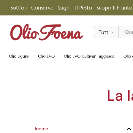
Sott’oli
Conserve
Sughi
Il Pesto
Scopri Il Franto
Tutti
Olio Ligure
Olio EVO
Olio EVO Cultivar Taggiasca
Olio 
La 
Indice