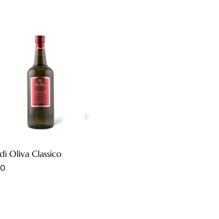
di Oliva Classico
00
00