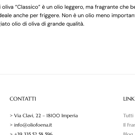
di oliva “Classico” è un olio leggero, ma fragrante che 
 ideale anche per friggere. Non è un olio meno importante
iato olio di oliva di grande qualità.
CONTATTI
LINK
> Via Clavi, 22 – 18100 Imperia
Tutti
> info@oliofoena.it
Il Fr
> +39 335 52 58 596
Blog