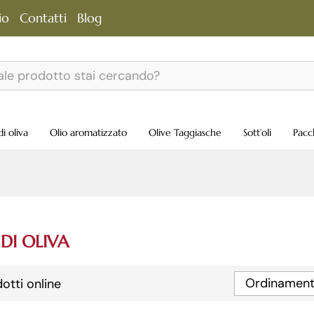
io
Contatti
Blog
di oliva
Olio aromatizzato
Olive Taggiasche
Sott’oli
Pacc
 DI OLIVA
Ordinament
otti online