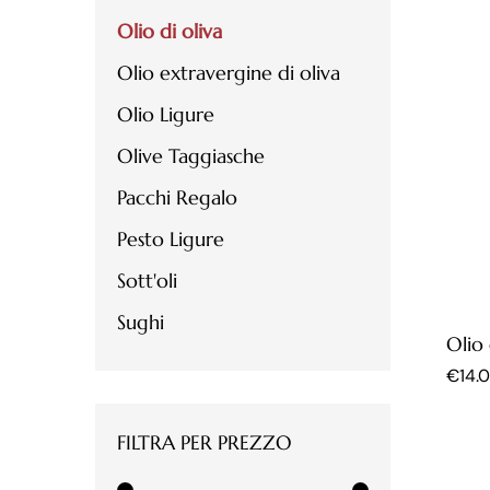
Olio di oliva
Olio extravergine di oliva
Olio Ligure
Olive Taggiasche
Pacchi Regalo
Pesto Ligure
Sott'oli
Sughi
Olio 
€
€
14.
14.
FILTRA PER PREZZO