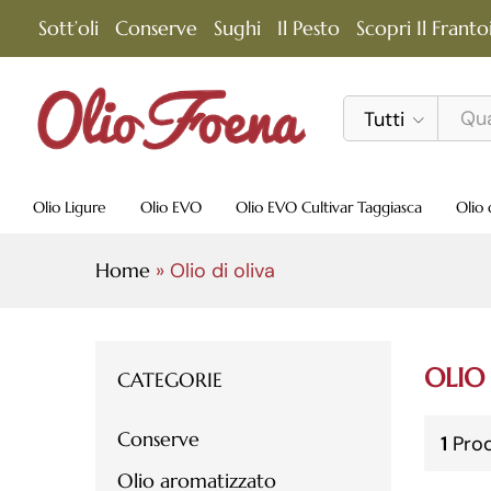
Sott’oli
Conserve
Sughi
Il Pesto
Scopri Il Franto
Tutti
Olio Ligure
Olio EVO
Olio EVO Cultivar Taggiasca
Olio 
Home
»
Olio di oliva
OLIO
CATEGORIE
Conserve
1
Prod
Olio aromatizzato