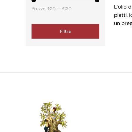
L’olio 
Prezzo:
€10
—
€20
piatti,
un preg
Filtra